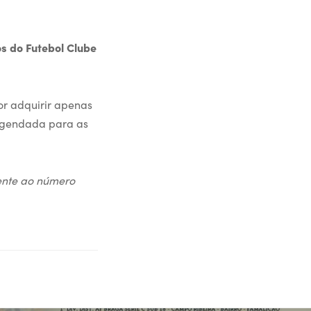
os do Futebol Clube
or adquirir apenas
á agendada para as
lente ao número