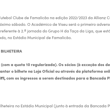
Futebol Clube de Famalicão na edição 2022/2023 da Allianz C
óximo sábado. O Académico de Viseu será o primeiro advers
referente à 2.ª jornada do Grupo H da Taça da Liga, que e
ado, no Estádio Municipal de Famalicão.
BILHETEIRA
(com a quota 10 regularizada). Os sócios (à exceção dos de
antar o bilhete na Loja Oficial ou através da plataforma onl
aYI,
com os ingressos a serem destinados para a Bancada Pl
ilheteira no Estádio Municipal (junto à entrada da Bancada Pl