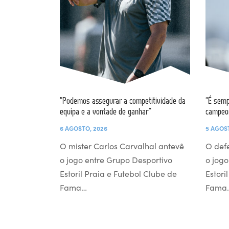
“Podemos assegurar a competitividade da
“É semp
equipa e a vontade de ganhar”
campeo
6 AGOSTO, 2026
5 AGOS
O mister Carlos Carvalhal antevê
O def
o jogo entre Grupo Desportivo
o jogo
Estoril Praia e Futebol Clube de
Estori
Fama…
Fama