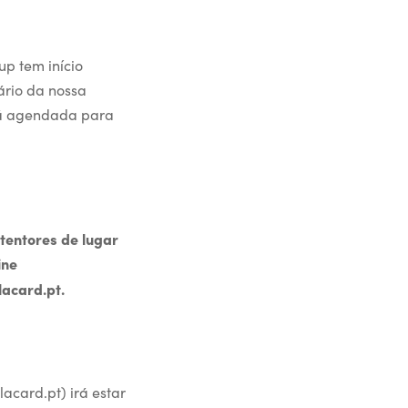
up tem início
ário da nossa
stá agendada para
tentores de lugar
ine
acard.pt.
acard.pt) irá estar