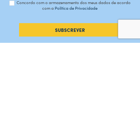
Concordo com o armazenamento dos meus dados de acordo
com a
Política de Privacidade
SUBSCREVER
#AMORDEPERDICAO
Como chegar
Contacte-nos
Acreditações