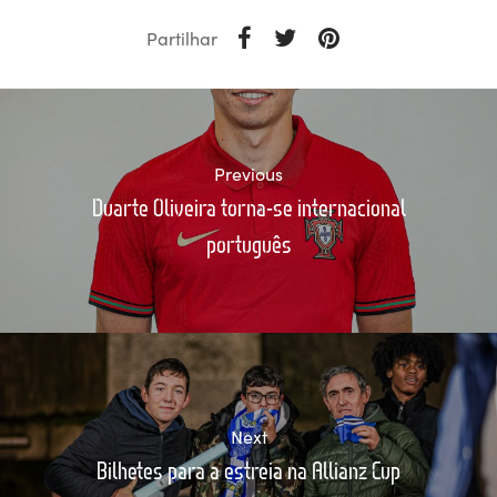
Partilhar
Previous
Duarte Oliveira torna-se internacional
português
Next
Bilhetes para a estreia na Allianz Cup