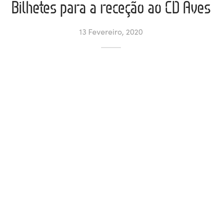
Bilhetes para a receção ao CD Aves
ltados
ade
l de Denúncias
13 Fevereiro, 2020
alações
actos
identes
ão