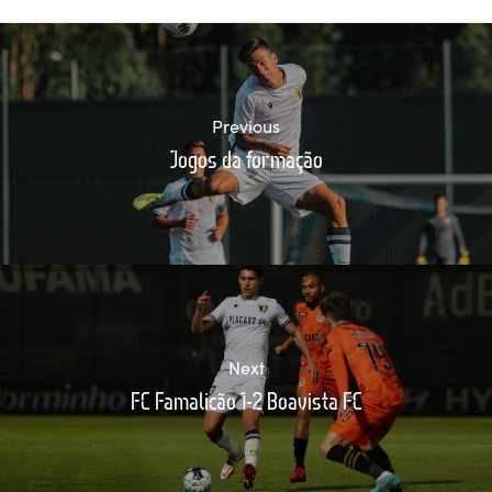
Previous
Jogos da formação
Next
FC Famalicão 1-2 Boavista FC