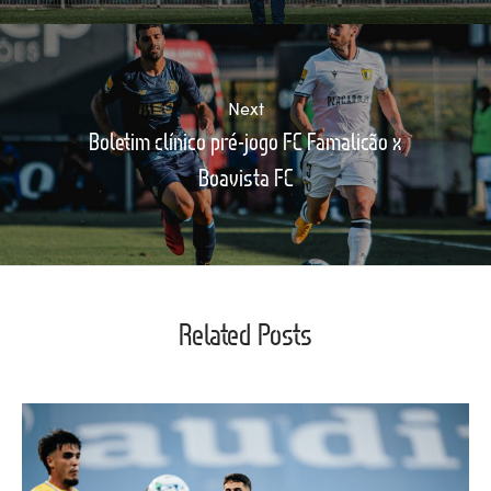
Next
Boletim clínico pré-jogo FC Famalicão x
Boavista FC
Related Posts