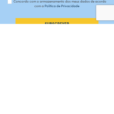
Concordo com o armazenamento dos meus dados de acordo
com a
Política de Privacidade
SUBSCREVER
#AMORDEPERDICAO
Como chegar
Contacte-nos
Acreditações