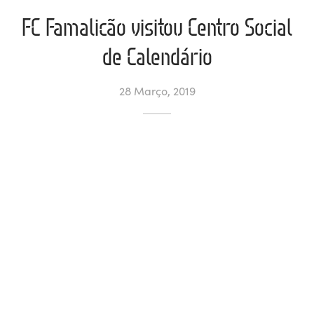
FC Famalicão visitou Centro Social
ltados
ade
l de Denúncias
de Calendário
alações
actos
28 Março, 2019
identes
ão