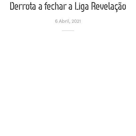
Derrota a fechar a Liga Revelação
ltados
ade
l de Denúncias
6 Abril, 2021
alações
actos
identes
ão