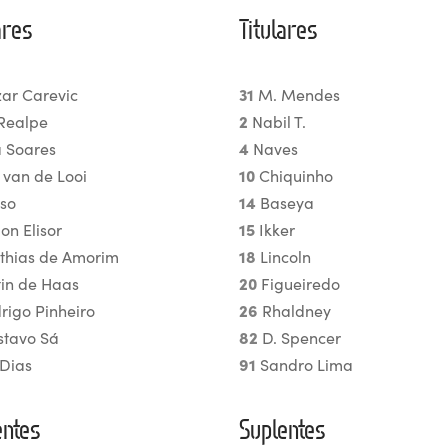
ares
Titulares
ar Carevic
31
M. Mendes
Realpe
2
Nabil T.
 Soares
4
Naves
van de Looi
10
Chiquinho
iso
14
Baseya
on Elisor
15
Ikker
thias de Amorim
18
Lincoln
tin de Haas
20
Figueiredo
rigo Pinheiro
26
Rhaldney
stavo Sá
82
D. Spencer
 Dias
91
Sandro Lima
entes
Suplentes