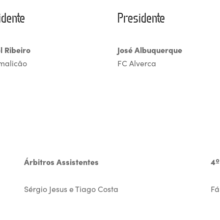
idente
Presidente
l Ribeiro
José Albuquerque
malicão
FC Alverca
Árbitros Assistentes
4º
Sérgio Jesus e Tiago Costa
Fá