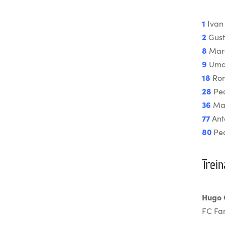
1
Ivan
2
Gust
8
Mar
9
Uma
18
Rom
28
Ped
36
Mat
77
Ant
80
Ped
Trein
Hugo 
FC Fa