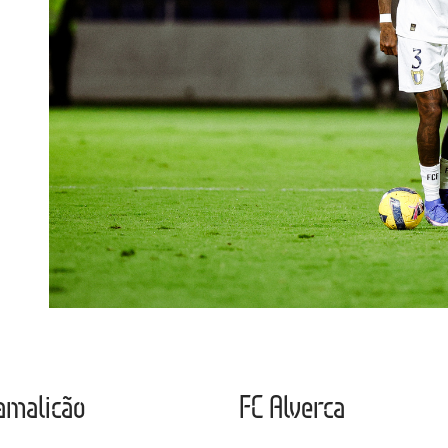
amalicão
FC Alverca