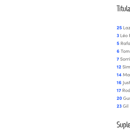
Titul
25
Laz
3
Léo 
5
Rafa
6
Tom 
7
Sorr
12
Sim
14
Ma
16
Jus
17
Rod
20
Gu
23
Gil
Supl