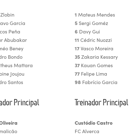
 Zlobin
1
Mateus Mendes
avo Garcia
5
Sergi Goméz
cos Peña
6
Davy Gui
r Abubakar
11
Cédric Nuozzi
éo Beney
17
Vasco Moreira
ro Bondo
35
Zakaria Kessary
heus Mattara
37
Kauan Gomes
oine Joujou
77
Felipe Lima
ro Santos
98
Fabrício Garcia
ador Principal
Treinador Principal
Oliveira
Custódio Castro
malicão
FC Alverca