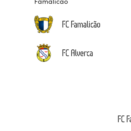
Famalicão
FC Famalicão
FC Alverca
FC F