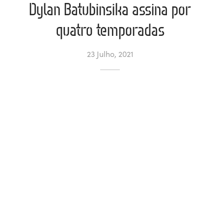
Dylan Batubinsika assina por
ltados
ade
l de Denúncias
quatro temporadas
alações
actos
23 Julho, 2021
identes
ão