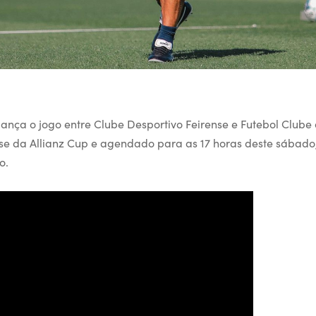
 lança o jogo entre Clube Desportivo Feirense e Futebol Clube
fase da Allianz Cup e agendado para as 17 horas deste sábado
o.