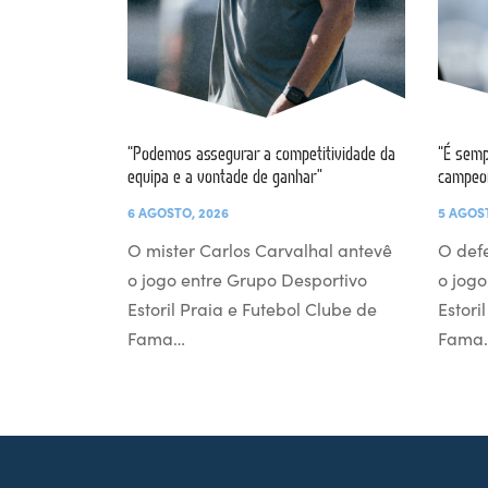
“Podemos assegurar a competitividade da
“É semp
equipa e a vontade de ganhar”
campeo
6 AGOSTO, 2026
5 AGOS
O mister Carlos Carvalhal antevê
O def
o jogo entre Grupo Desportivo
o jogo
Estoril Praia e Futebol Clube de
Estori
Fama…
Fama