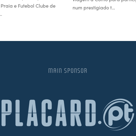
l Praia e Futebol Clube de
num prestigiado t…
…
MAIN SPONSOR