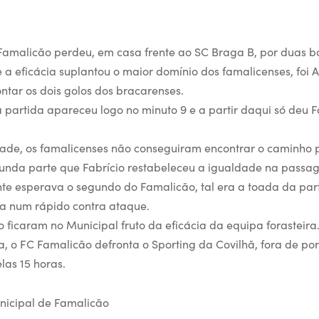
amalicão perdeu, em casa frente ao SC Braga B, por duas b
a eficácia suplantou o maior domínio dos famalicenses, foi A
ntar os dois golos dos bracarenses.
a partida apareceu logo no minuto 9 e a partir daqui só deu 
ade, os famalicenses não conseguiram encontrar o caminho 
egunda parte que Fabrício restabeleceu a igualdade na passa
e esperava o segundo do Famalicão, tal era a toada da part
ia num rápido contra ataque.
 ficaram no Municipal fruto da eficácia da equipa forasteira
, o FC Famalicão defronta o Sporting da Covilhã, fora de po
las 15 horas.
nicipal de Famalicão