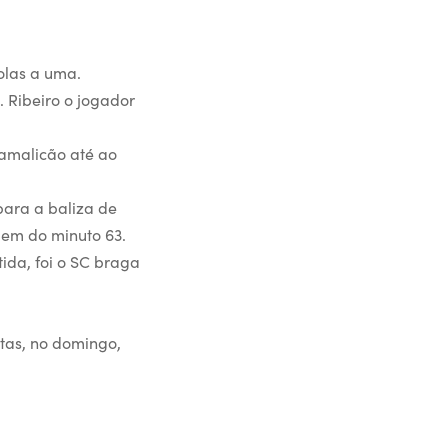
olas a uma.
. Ribeiro o jogador
Famalicão até ao
para a baliza de
gem do minuto 63.
ida, foi o SC braga
.
rtas, no domingo,