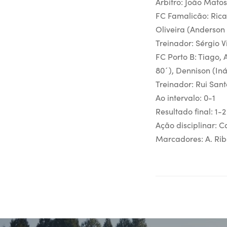
Árbitro: João Matos
FC Famalicão: Ricar
Oliveira (Anderson 
Treinador: Sérgio V
FC Porto B: Tiago,
80´), Dennison (In
Treinador: Rui Sant
Ao intervalo: 0-1
Resultado final: 1-2
Ação disciplinar: C
Marcadores: A. Ribe