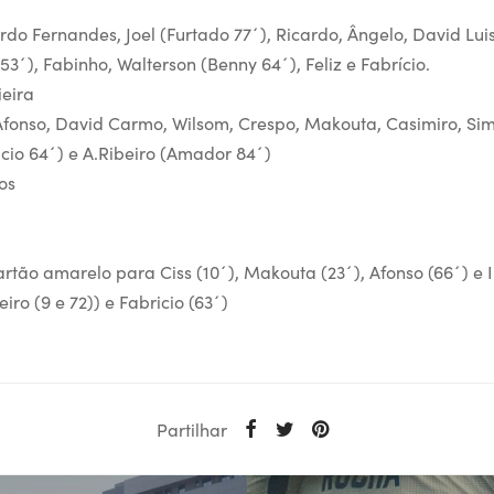
do Fernandes, Joel (Furtado 77´), Ricardo, Ângelo, David Luis,
53´), Fabinho, Walterson (Benny 64´), Feliz e Fabrício.
ieira
 Afonso, David Carmo, Wilsom, Crespo, Makouta, Casimiro, Sim
ácio 64´) e A.Ribeiro (Amador 84´)
os
artão amarelo para Ciss (10´), Makouta (23´), Afonso (66´) e 
iro (9 e 72)) e Fabricio (63´)
Partilhar