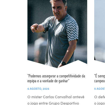
“Podemos assegurar a competitividade da
“É semp
equipa e a vontade de ganhar”
campeo
6 AGOSTO, 2026
5 AGOS
O mister Carlos Carvalhal antevê
O def
o jogo entre Grupo Desportivo
o jogo