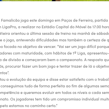
 Famalicão joga este domingo em Paços de Ferreira, partida 
LigaPro, a realizar no Estádio Capital do Móvel às 17.00 hor
 Vieira orientou a última sessão de treino na manhã de sábad
bre o jogo, antevendo dificuldades mas também a certeza de 
 focada no objetivo de vencer. “Vai ser um jogo difícil porqu
gadores com maturidade, com hábitos de 1ª Liga, apresentou
da de divisão e começaram bem o campeonato. A resposta qu
s, procurar fazer um bom jogo e tentar trazer de lá o objeti
ntos”.
ntou a evolução da equipa e disse estar satisfeito com o traba
 conseguimos tudo de forma perfeita ao fim de algumas sema
ompetência e queremos evoluir em todos os níveis a cada se
nato. Os jogadores tem tido um compromisso individual muit
speto estamos no caminho certo.”