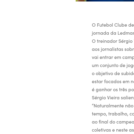
O Futebol Clube de
jornada da Ledman 
O treinador Sérgio
aos jornalistas so
vai entrar em campo
um conjunto de jo
o objetivo de subi
estar focados em nó
é ganhar os três po
Sérgio Vieira salie
“Naturalmente não
tempo, trabalho, c
ao final do campeo
coletivas e neste a