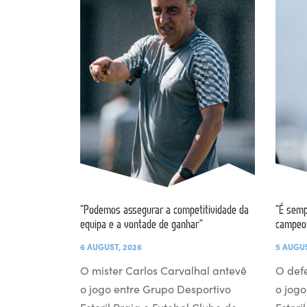
“Podemos assegurar a competitividade da
“É semp
equipa e a vontade de ganhar”
campeo
6 AUGUST, 2026
5 AUGUS
O mister Carlos Carvalhal antevê
O def
o jogo entre Grupo Desportivo
o jogo