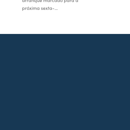
arranque marcado para a
próxima sexta-…