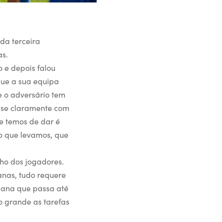
da terceira
as.
o e depois falou
que a sua equipa
e o adversário tem
-se claramente com
e temos de dar é
vo que levamos, que
lho dos jogadores.
nas, tudo requere
mana que passa até
o grande as tarefas