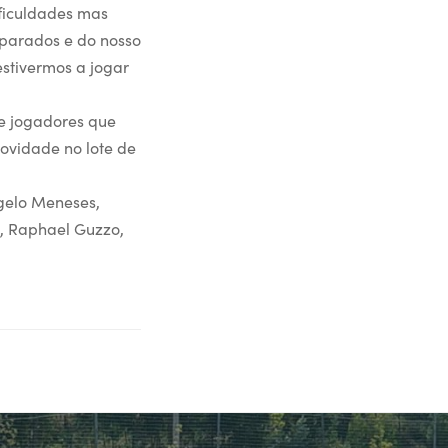
ificuldades mas
eparados e do nosso
estivermos a jogar
e jogadores que
novidade no lote de
ngelo Meneses,
es, Raphael Guzzo,