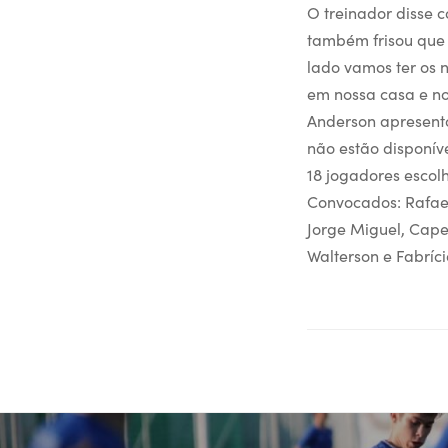
O treinador disse 
também frisou que 
lado vamos ter os n
em nossa casa e no
Anderson apresento
não estão disponív
18 jogadores escol
Convocados: Rafael
Jorge Miguel, Capel
Walterson e Fabríci