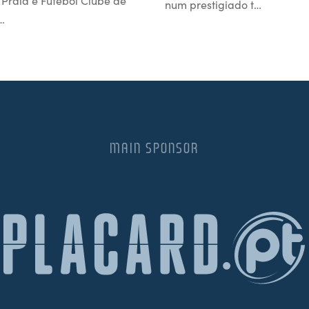
l Praia e Futebol Clube de
num prestigiado t…
…
MAIN SPONSOR