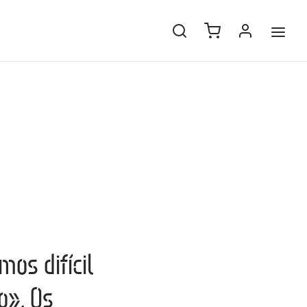
os difícil
o». Os