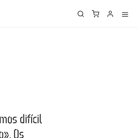
os difícil
o». Os