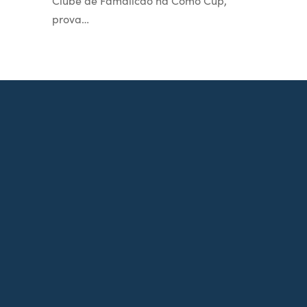
Clube de Famalicão na Como Cup,
prova…