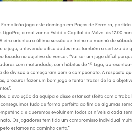
 Famalicão joga este domingo em Paços de Ferreira, partida 
LigaPro, a realizar no Estádio Capital do Móvel às 17.00 hor
 Vieira orientou a última sessão de treino na manhã de sábad
bre o jogo, antevendo dificuldades mas também a certeza de 
 focada no objetivo de vencer. “Vai ser um jogo difícil porqu
gadores com maturidade, com hábitos de 1ª Liga, apresentou
da de divisão e começaram bem o campeonato. A resposta qu
s, procurar fazer um bom jogo e tentar trazer de lá o objeti
ntos”.
ntou a evolução da equipa e disse estar satisfeito com o traba
 conseguimos tudo de forma perfeita ao fim de algumas sema
ompetência e queremos evoluir em todos os níveis a cada se
nato. Os jogadores tem tido um compromisso individual muit
speto estamos no caminho certo.”