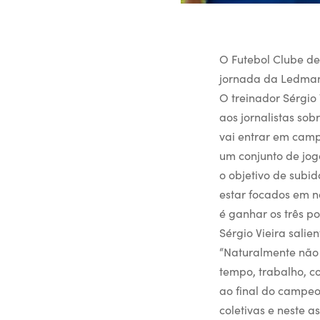
O Futebol Clube de
jornada da Ledman 
O treinador Sérgio
aos jornalistas so
vai entrar em campo
um conjunto de jo
o objetivo de subi
estar focados em nó
é ganhar os três po
Sérgio Vieira salie
“Naturalmente não
tempo, trabalho, c
ao final do campeo
coletivas e neste a