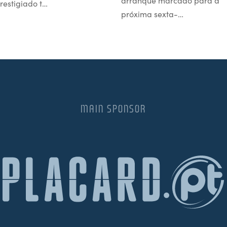
arranque marcado para a
restigiado t…
próxima sexta-…
MAIN SPONSOR