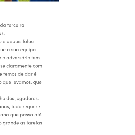
da terceira
as.
o e depois falou
que a sua equipa
e o adversário tem
-se claramente com
e temos de dar é
vo que levamos, que
lho dos jogadores.
nas, tudo requere
mana que passa até
o grande as tarefas