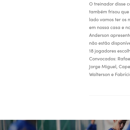
O treinador disse 
também frisou que 
lado vamos ter os n
em nossa casa e no
Anderson apresento
não estão disponív
18 jogadores escol
Convocados: Rafael
Jorge Miguel, Capel
Walterson e Fabríci