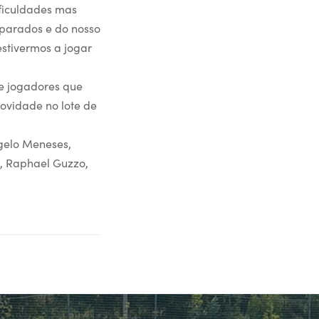
ificuldades mas
eparados e do nosso
estivermos a jogar
e jogadores que
novidade no lote de
ngelo Meneses,
es, Raphael Guzzo,