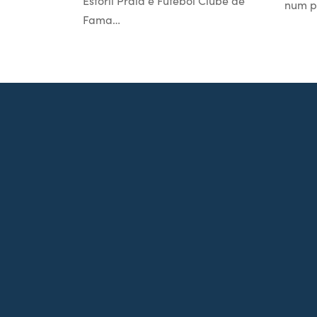
Estoril Praia e Futebol Clube de
num p
Fama…