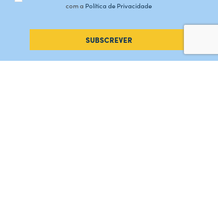
com a
Política de Privacidade
SUBSCREVER
#AMORDEPERDICAO
Como chegar
Contacte-nos
Acreditações