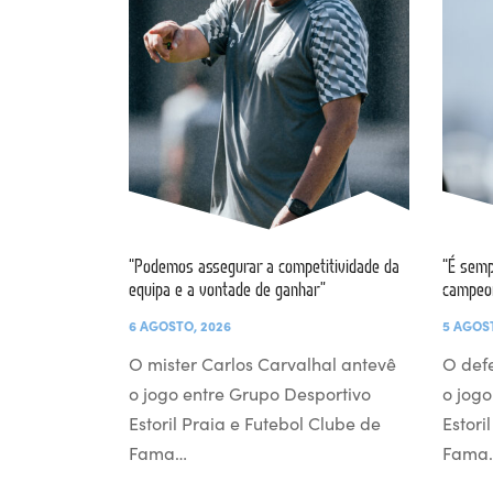
“Podemos assegurar a competitividade da
“É semp
equipa e a vontade de ganhar”
campeo
6 AGOSTO, 2026
5 AGOS
O mister Carlos Carvalhal antevê
O def
o jogo entre Grupo Desportivo
o jogo
Estoril Praia e Futebol Clube de
Estori
Fama…
Fama