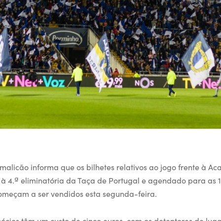
malicão informa que os bilhetes relativos ao jogo frente à A
 à 4.ª eliminatória da Taça de Portugal e agendado para as 
omeçam a ser vendidos esta segunda-feira.
sócios têm um custo de cinco euros, com os detentores de lug