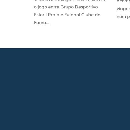
acomp
o jogo entre Grupo Desportivo
viage
Estoril Praia e Futebol Clube de
num p
Fama…