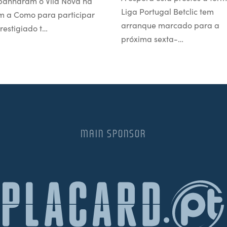
anharam o Vila Nova na
Liga Portugal Betclic tem
m a Como para participar
arranque marcado para a
restigiado t…
próxima sexta-…
MAIN SPONSOR