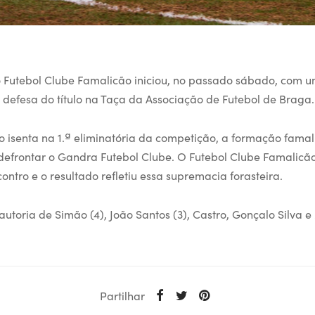
 Futebol Clube Famalicão iniciou, no passado sábado, com u
a defesa do título na Taça da Associação de Futebol de Braga.
do isenta na 1.ª eliminatória da competição, a formação fama
efrontar o Gandra Futebol Clube. O Futebol Clube Famalicão 
ontro e o resultado refletiu essa supremacia forasteira.
utoria de Simão (4), João Santos (3), Castro, Gonçalo Silva e
Partilhar