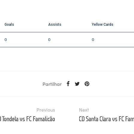
Goals
Assists
Yellow Cards
0
0
0
Partilhar
Previous
Next
D Tondela vs FC Famalicão
CD Santa Clara vs FC Fam