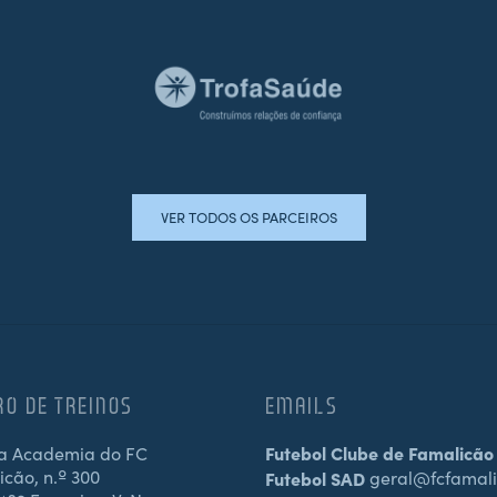
VER TODOS OS PARCEIROS
RO DE TREINOS
EMAILS
a Academia do FC
Futebol Clube de Famalicão
cão, n.º 300
Futebol SAD
geral@fcfamali