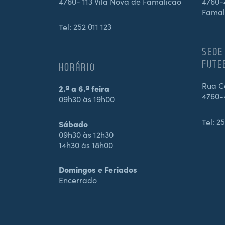
4760- 113 Vila Nova de Famalicão
4760-4
Famal
Tel:
252 011 123
SEDE
FUTE
HORÁRIO
Rua Ca
2.ª a 6.ª feira
4760-
09h30 às 19h00
Tel:
25
Sábado
09h30 às 12h30
14h30 às 18h00
Domingos e Feriados
Encerrado