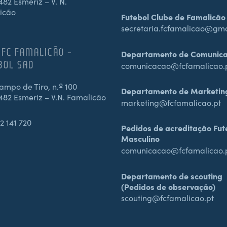
82 Esmeriz – V. N.
icão
Futebol Clube de Famalicão
secretaria.fcfamalicao@gm
 FC FAMALICÃO –
Departamento de Comunic
BOL SAD
comunicacao@fcfamalicao.
mpo de Tiro, n.º 100
Departamento de Marketin
482 Esmeriz – V.N. Famalicão
marketing@fcfamalicao.pt
2 141 720
Pedidos de acreditação Fut
Masculino
comunicacao@fcfamalicao.
Departamento de scouting
(Pedidos de observação)
scouting@fcfamalicao.pt