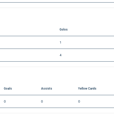
Golos
1
4
Goals
Assists
Yellow Cards
0
0
0