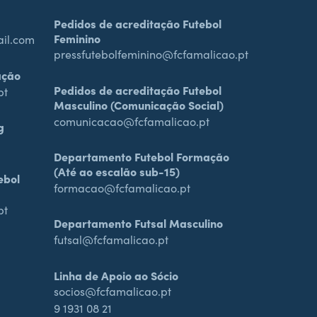
Pedidos de acreditação Futebol
Feminino
ail.com
pressfutebolfeminino@fcfamalicao.pt
ação
Pedidos de acreditação Futebol
pt
Masculino (Comunicação Social)
comunicacao@fcfamalicao.pt
g
Departamento Futebol Formação
(Até ao escalão sub-15)
ebol
formacao@fcfamalicao.pt
pt
Departamento Futsal Masculino
futsal@fcfamalicao.pt
Linha de Apoio ao Sócio
socios@fcfamalicao.pt
9 1931 08 21