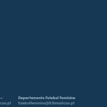
 –
Departamento Futebol Feminino
cao.pt
futebolfeminino@fcfamalicao.pt