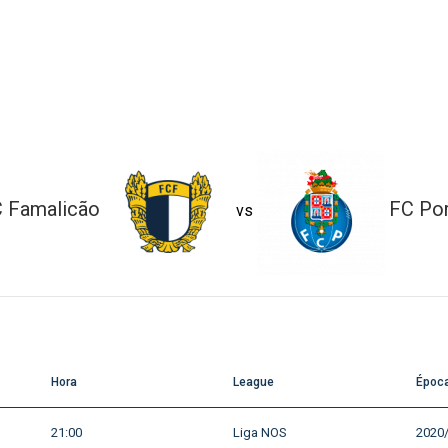
 Famalicão
FC Po
vs
Hora
League
Époc
21:00
Liga NOS
2020