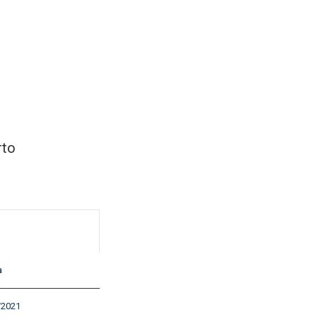
rto
a
/2021