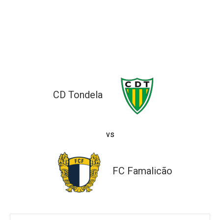
ltados
ade
l de Denúncias
alações
actos
identes
ão
CD Tondela
vs
FC Famalicão