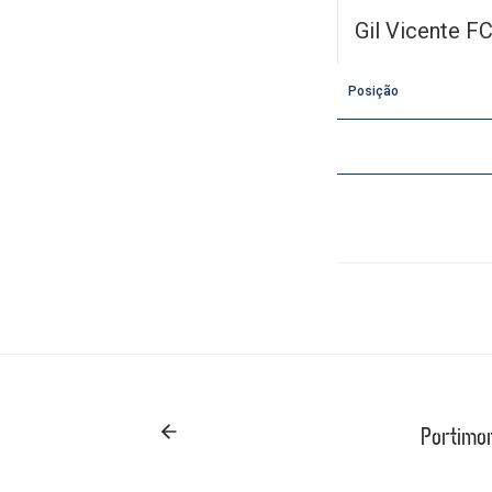
Gil Vicente F
Posição
Portimon