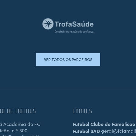
VER TODOS OS PARCEIROS
RO DE TREINOS
EMAILS
a Academia do FC
Futebol Clube de Famalicão
cão, n.º 300
Futebol SAD
geral@fcfamali