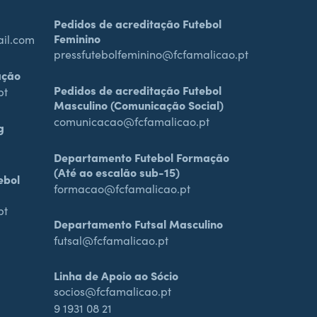
Pedidos de acreditação Futebol
Feminino
ail.com
pressfutebolfeminino@fcfamalicao.pt
ação
Pedidos de acreditação Futebol
pt
Masculino (Comunicação Social)
comunicacao@fcfamalicao.pt
g
Departamento Futebol Formação
(Até ao escalão sub-15)
ebol
formacao@fcfamalicao.pt
pt
Departamento Futsal Masculino
futsal@fcfamalicao.pt
Linha de Apoio ao Sócio
socios@fcfamalicao.pt
9 1931 08 21