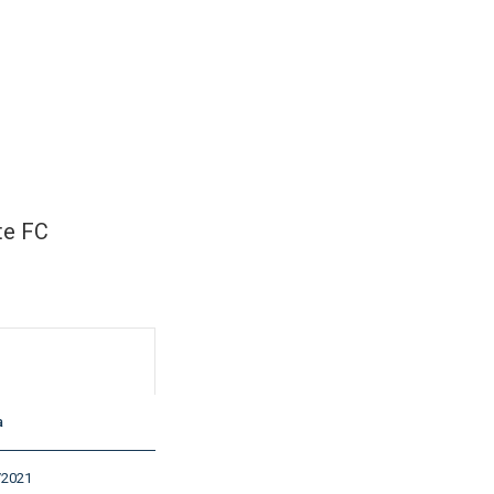
te FC
a
/2021