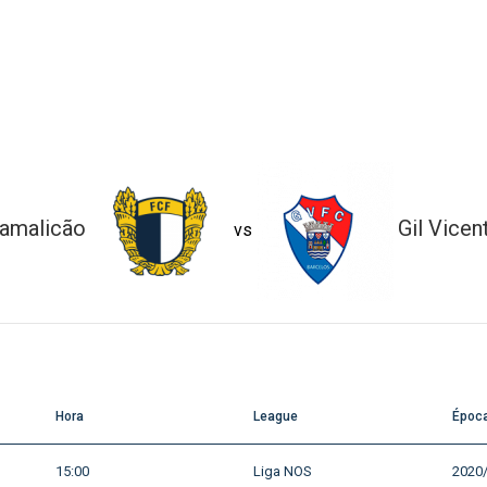
amalicão
Gil Vicen
vs
Hora
League
Époc
15:00
Liga NOS
2020