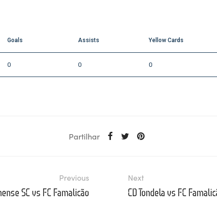
C
Goals
Assists
Yellow Cards
0
0
0
Partilhar
Previous
Next
ense SC vs FC Famalicão
CD Tondela vs FC Famalic