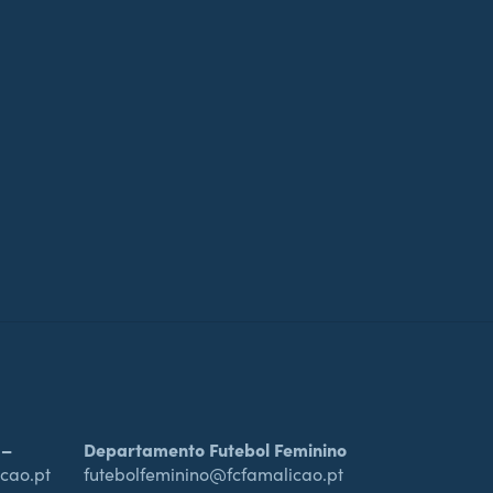
 –
Departamento Futebol Feminino
cao.pt
futebolfeminino@fcfamalicao.pt