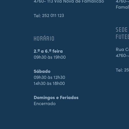
4760- 113 Vila Nova de Famalicão
4760-4
Famal
Tel:
252 011 123
SEDE
FUTE
HORÁRIO
Rua Ca
2.ª a 6.ª feira
4760-
09h30 às 19h00
Tel:
25
Sábado
09h30 às 12h30
14h30 às 18h00
Domingos e Feriados
Encerrado