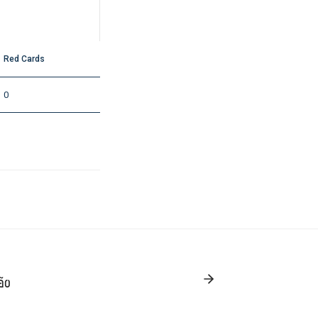
Red Cards
0
ão