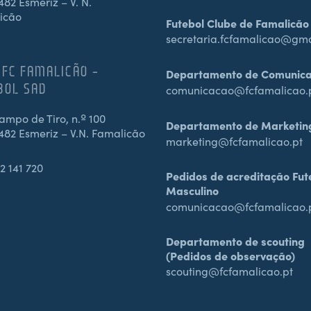
82 Esmeriz – V. N.
icão
Futebol Clube de Famalicão
secretaria.fcfamalicao@gm
 FC FAMALICÃO –
Departamento de Comunic
BOL SAD
comunicacao@fcfamalicao.
mpo de Tiro, n.º 100
Departamento de Marketin
482 Esmeriz – V.N. Famalicão
marketing@fcfamalicao.pt
2 141 720
Pedidos de acreditação Fut
Masculino
comunicacao@fcfamalicao.
Departamento de scouting
(Pedidos de observação)
scouting@fcfamalicao.pt