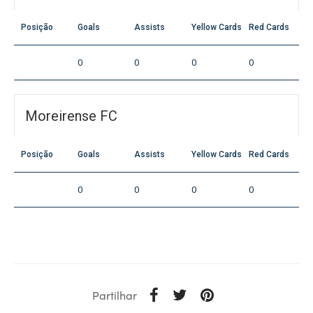
Posição
Goals
Assists
Yellow Cards
Red Cards
0
0
0
0
Moreirense FC
Posição
Goals
Assists
Yellow Cards
Red Cards
0
0
0
0
Partilhar