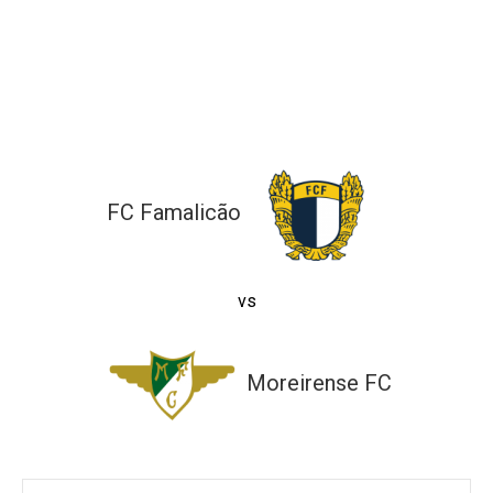
ltados
ade
l de Denúncias
alações
actos
identes
ão
FC Famalicão
vs
Moreirense FC