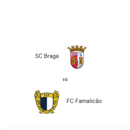
ltados
ade
l de Denúncias
alações
actos
identes
ão
SC Braga
vs
FC Famalicão