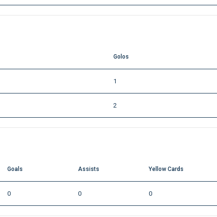
Golos
1
2
Goals
Assists
Yellow Cards
0
0
0