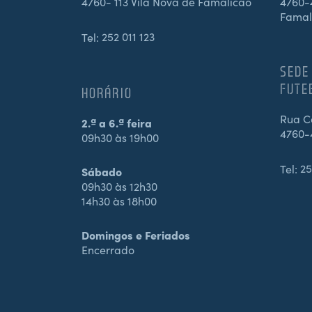
4760- 113 Vila Nova de Famalicão
4760-4
Famal
Tel:
252 011 123
SEDE
FUTE
HORÁRIO
Rua Ca
2.ª a 6.ª feira
4760-
09h30 às 19h00
Tel:
25
Sábado
09h30 às 12h30
14h30 às 18h00
Domingos e Feriados
Encerrado