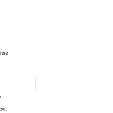
ense
a
/2025