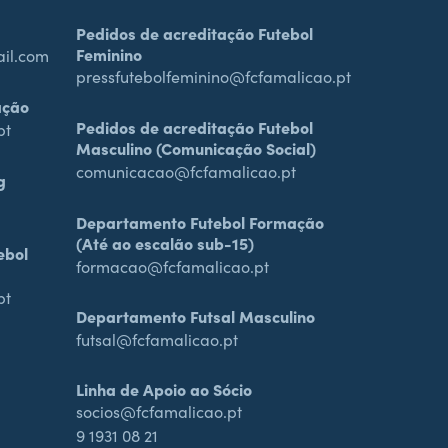
Pedidos de acreditação Futebol
Feminino
ail.com
pressfutebolfeminino@fcfamalicao.pt
ação
Pedidos de acreditação Futebol
pt
Masculino (Comunicação Social)
comunicacao@fcfamalicao.pt
g
Departamento Futebol Formação
(Até ao escalão sub-15)
ebol
formacao@fcfamalicao.pt
pt
Departamento Futsal Masculino
futsal@fcfamalicao.pt
Linha de Apoio ao Sócio
socios@fcfamalicao.pt
9 1931 08 21