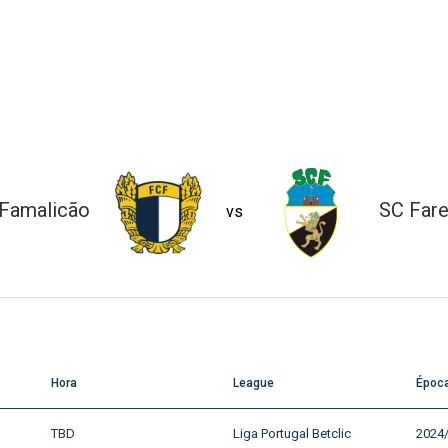
Famalicão
SC Far
vs
Hora
League
Époc
TBD
Liga Portugal Betclic
2024