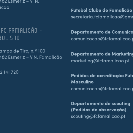
82 Esmeriz – V. N.
icão
Futebol Clube de Famalicão
secretaria.fcfamalicao@gm
 FC FAMALICÃO –
Departamento de Comunic
BOL SAD
comunicacao@fcfamalicao.
mpo de Tiro, n.º 100
Departamento de Marketin
482 Esmeriz – V.N. Famalicão
marketing@fcfamalicao.pt
2 141 720
Pedidos de acreditação Fut
Masculino
comunicacao@fcfamalicao.
Departamento de scouting
(Pedidos de observação)
scouting@fcfamalicao.pt