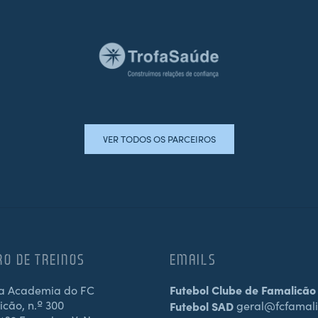
VER TODOS OS PARCEIROS
RO DE TREINOS
EMAILS
a Academia do FC
Futebol Clube de Famalicão
cão, n.º 300
Futebol SAD
geral@fcfamali