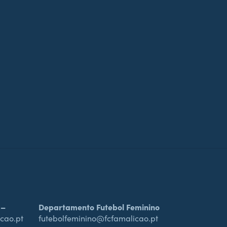
 –
Departamento Futebol Feminino
cao.pt
futebolfeminino@fcfamalicao.pt