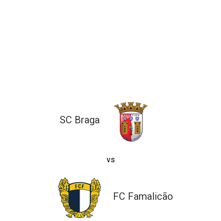
ltados
ade
l de Denúncias
alações
actos
identes
ão
SC Braga
vs
FC Famalicão