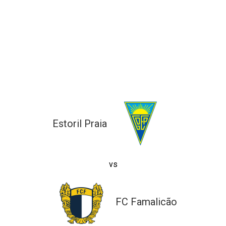
ltados
ade
l de Denúncias
alações
actos
identes
ão
Estoril Praia
vs
FC Famalicão