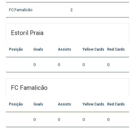
FC Famalicão
2
Estoril Praia
Posição
Goals
Assists
Yellow Cards
Red Cards
0
0
0
0
FC Famalicão
Posição
Goals
Assists
Yellow Cards
Red Cards
0
0
0
0