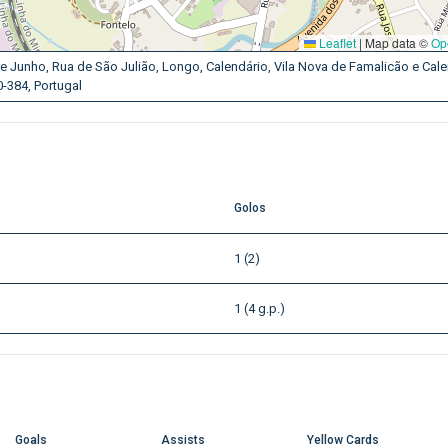
Leaflet
|
Map data ©
Op
e Junho, Rua de São Julião, Longo, Calendário, Vila Nova de Famalicão e Cale
-384, Portugal
Golos
1 (2)
1 (4 g.p.)
Goals
Assists
Yellow Cards