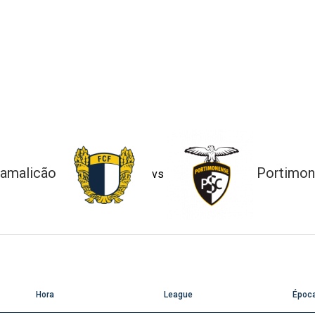
amalicão
Portimo
vs
Hora
League
Époc