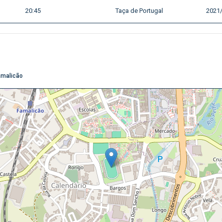
20:45
Taça de Portugal
2021
amalicão