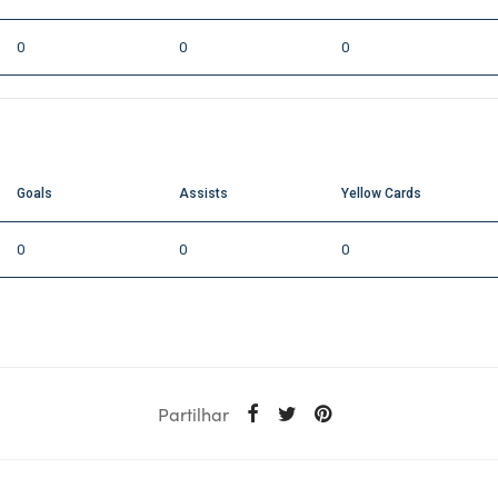
0
0
0
Goals
Assists
Yellow Cards
0
0
0
Partilhar