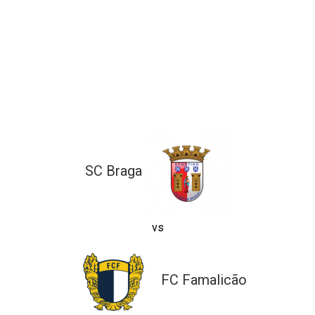
ltados
ade
l de Denúncias
alações
actos
identes
ão
SC Braga
vs
FC Famalicão