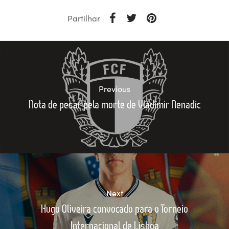
Partilhar
Previous
Nota de pesar pela morte de Vladimir Nenadic
Next
Hugo Oliveira convocado para o Torneio
Internacional de Lisboa