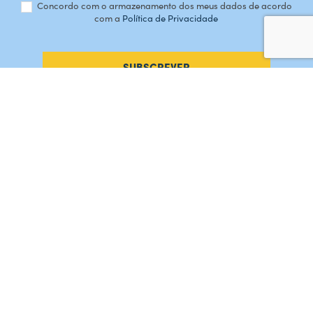
Concordo com o armazenamento dos meus dados de acordo
com a
Política de Privacidade
SUBSCREVER
#AMORDEPERDICAO
Como chegar
Contacte-nos
Acreditações