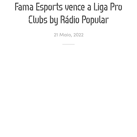
Fama Esports vence a Liga Pro
ltados
ade
l de Denúncias
Clubs by Rádio Popular
alações
actos
21 Maio, 2022
identes
ão