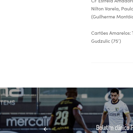
CF Estrela Amadora
Nilton Varela, Paul
(Guilherme Montóia
Cartões Amarelos: T
Gudzulic (75′)
Boletim clínico 