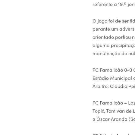
referente à 19.ª jo
O jogo foi de sent
perante um adversá
orientado porfiou 
alguma precipitaçã
manutenção do nulo
FC Famalicão 0-0 
Estádio Municipal 
Árbitro: Cláudio Pe
FC Famalicão – Laz
Topić, Tom van de L
e Óscar Aranda (So