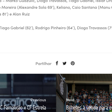
 – Marko Gudzulic, Diogo Travassos, Tiago Gabriel, Issiar D
o Moreira (Alexandre Sola 69′), Keliano, Caio Santana (Manu 
 81′) e Alan Ruiz
iago Gabriel (62′), Rodrigo Pinheiro (64′), Diogo Travassos (7
Partilhar
Previous
Next
FC Famalicão x CF Estrela
Bilhetes à venda para o