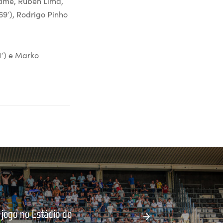
ramé, Rúben Lima,
69′), Rodrigo Pinho
1′) e Marko
 jogo no Estádio do