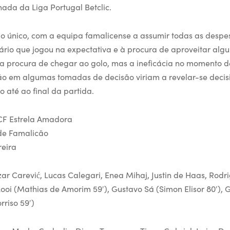
rnada da Liga Portugal Betclic.
ido único, com a equipa famalicense a assumir todas as despe
rio que jogou na expectativa e à procura de aproveitar algu
na procura de chegar ao golo, mas a ineficácia no momento de
o em algumas tomadas de decisão viriam a revelar-se decis
 até ao final da partida.
CF Estrela Amadora
de Famalicão
reira
ar Carević, Lucas Calegari, Enea Mihaj, Justin de Haas, Rodri
ooi (Mathias de Amorim 59′), Gustavo Sá (Simon Elisor 80′), Gi
rriso 59′)