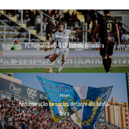
Previous
FC Famalicão 0-0 CF Estrela Amadora
Next
Renumeração de sócios decorre até sexta-
feira