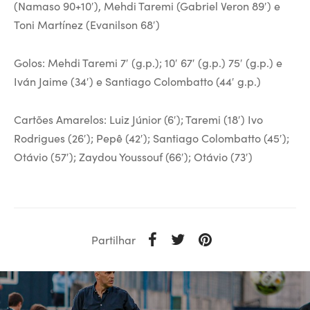
(Namaso 90+10′), Mehdi Taremi (Gabriel Veron 89′) e
Toni Martínez (Evanilson 68′)
Golos: Mehdi Taremi
7′ (g.p.); 10′ 67′ (g.p.) 75′ (g.p.) e
Iván Jaime (34′) e Santiago Colombatto (44′ g.p.)
Cartões Amarelos: Luiz Júnior (6′); Taremi (18′) Ivo
Rodrigues (26′); Pepê (42′); Santiago Colombatto (45′);
Otávio (57′); Zaydou Youssouf (66′); Otávio (73′)
Partilhar