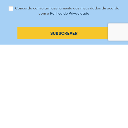
Concordo com o armazenamento dos meus dados de acordo
com a
Política de Privacidade
SUBSCREVER
#AMORDEPERDICAO
Como chegar
Contacte-nos