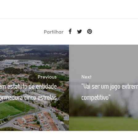
Partilhar
Previous
Next
ém estatuto de entidade
"Vai ser um jogo extr
ormadora cinco estrelas
competitivo"