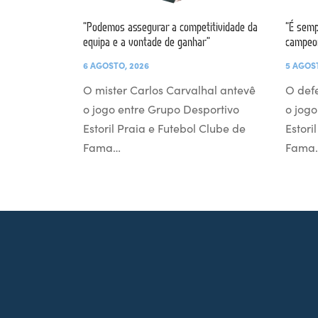
“Podemos assegurar a competitividade da
“É semp
equipa e a vontade de ganhar”
campeo
6 AGOSTO, 2026
5 AGOS
O mister Carlos Carvalhal antevê
O def
o jogo entre Grupo Desportivo
o jogo
Estoril Praia e Futebol Clube de
Estori
Fama…
Fama