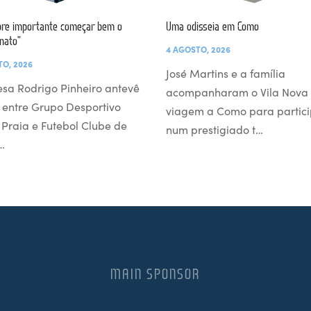
re importante começar bem o
Uma odisseia em Como
nato”
4 AGOSTO, 2026
TO, 2026
José Martins e a família
esa Rodrigo Pinheiro antevê
acompanharam o Vila Nova
 entre Grupo Desportivo
viagem a Como para partici
l Praia e Futebol Clube de
num prestigiado t…
…
MAIN SPONSOR