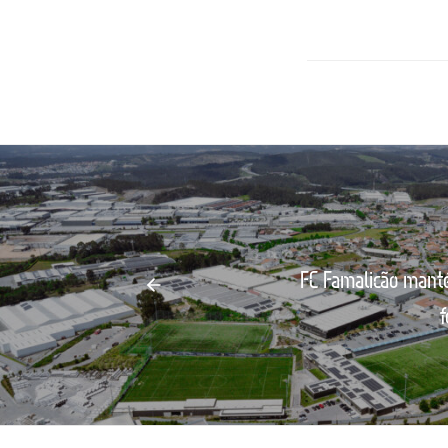
FC Famalicão mant
f