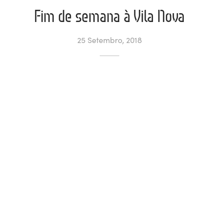
Fim de semana à Vila Nova
ltados
ade
l de Denúncias
25 Setembro, 2018
alações
actos
identes
ão