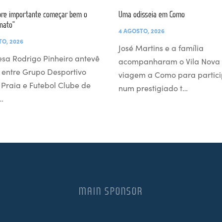
re importante começar bem o
Uma odisseia em Como
nato”
4 AGOSTO, 2026
TO, 2026
José Martins e a família
esa Rodrigo Pinheiro antevê
acompanharam o Vila Nova
 entre Grupo Desportivo
viagem a Como para partici
l Praia e Futebol Clube de
num prestigiado t…
…
MAIN SPONSOR