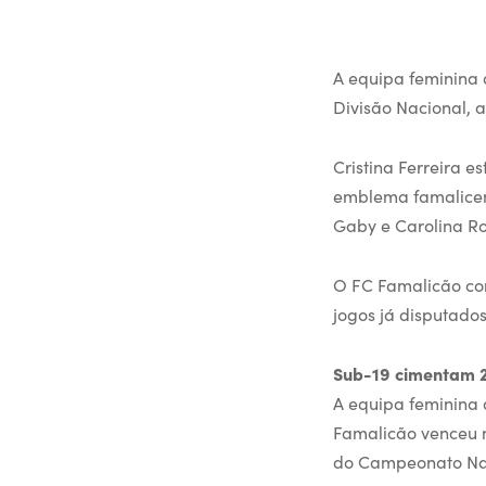
A equipa feminina d
Divisão Nacional, 
Cristina Ferreira 
emblema famalicens
Gaby e Carolina R
O FC Famalicão con
jogos já disputados
Sub-19 cimentam 2
A equipa feminina 
Famalicão venceu n
do Campeonato Naci