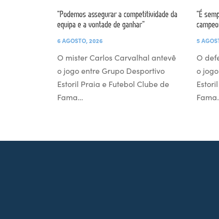
“Podemos assegurar a competitividade da
“É semp
equipa e a vontade de ganhar”
campeo
6 AGOSTO, 2026
5 AGOS
O mister Carlos Carvalhal antevê
O def
o jogo entre Grupo Desportivo
o jogo
Estoril Praia e Futebol Clube de
Estori
Fama…
Fama