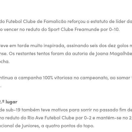
o Futebol Clube de Famalicão reforçou o estatuto de líder da 
ao vencer no reduto do Sport Clube Freamunde por 0-10.
esteve em tarde muito inspirada, assinando seis dos dez golos
e. Os restantes tentos foram da autoria de Joana Magalhães
ocha.
tinua a campanha 100% vitoriosa no campeonato, ao somar t
.
.º lugar
de sub-19 também teve motivos para sorrir no passado fim 
o reduto do Rio Ave Futebol Clube por 0-2 e mantém-se no 2.
onal de Juniores, a quatro pontos do topo.