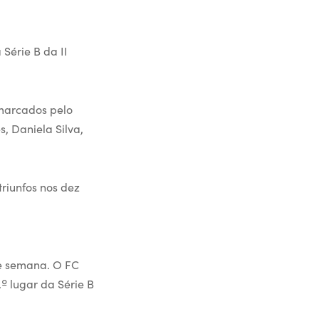
Série B da II
 marcados pelo
, Daniela Silva,
riunfos nos dez
de semana. O FC
º lugar da Série B