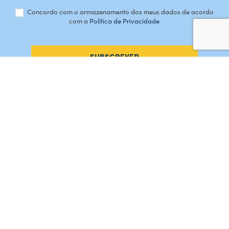
Concordo com o armazenamento dos meus dados de acordo
com a
Política de Privacidade
SUBSCREVER
#AMORDEPERDICAO
Como chegar
Contacte-nos