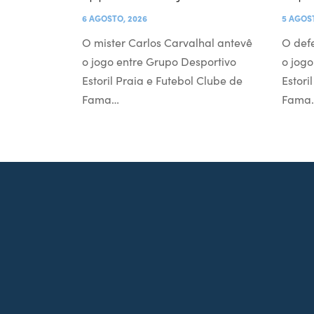
6 AGOSTO, 2026
5 AGOS
O mister Carlos Carvalhal antevê
O def
o jogo entre Grupo Desportivo
o jogo
Estoril Praia e Futebol Clube de
Estori
Fama…
Fama