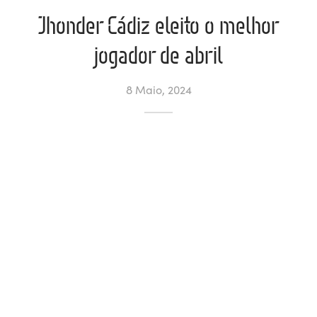
Jhonder Cádiz eleito o melhor
ltados
ade
l de Denúncias
jogador de abril
alações
actos
8 Maio, 2024
identes
ão