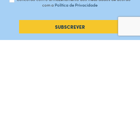
com a
Política de Privacidade
SUBSCREVER
#AMORDEPERDICAO
Como chegar
Contacte-nos
Acreditações