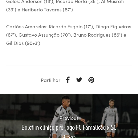
Golos: Anderson (18′); Ricardo Horta (36′), Al Musrati
(39′) e Heriberto Tavares (87′)
Cartões Amarelos: Ricardo Esgaio (17′), Diogo Figueiras
(67′), Gustavo Assunção (70′), Bruno Rodrigues (85′) e
Gil Dias (90+3′)
Partilhar
Previous
Boletim clínico pré-jogo FC Famalicão x SC
Braga