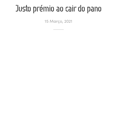
Justo prémio ao cair do pano
ltados
ade
l de Denúncias
15 Março, 2021
alações
actos
identes
ão