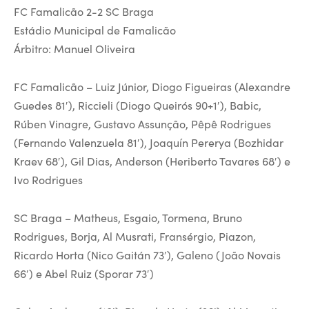
FC Famalicão 2-2 SC Braga
Estádio Municipal de Famalicão
Árbitro: Manuel Oliveira
FC Famalicão – Luiz Júnior, Diogo Figueiras (Alexandre
Guedes 81′), Riccieli (Diogo Queirós 90+1′), Babic,
Rúben Vinagre, Gustavo Assunção, Pêpê Rodrigues
(Fernando Valenzuela 81′), Joaquín Pererya (Bozhidar
Kraev 68′), Gil Dias, Anderson (Heriberto Tavares 68′) e
Ivo Rodrigues
SC Braga – Matheus, Esgaio, Tormena, Bruno
Rodrigues, Borja, Al Musrati, Fransérgio, Piazon,
Ricardo Horta (Nico Gaitán 73′), Galeno (João Novais
66′) e Abel Ruiz (Sporar 73′)