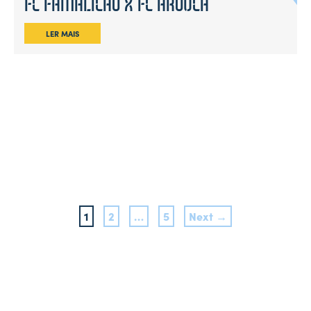
FC FAMALICÃO X FC AROUCA
LER MAIS
1
2
…
5
Next →