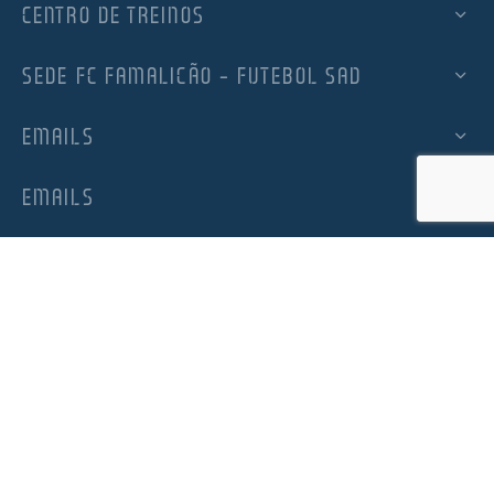
CENTRO DE TREINOS
SEDE FC FAMALICÃO – FUTEBOL SAD
EMAILS
EMAILS
SUBSCREVA A NEWSLETTER OFICIAL DO FC
FAMALICÃO
Subscrição