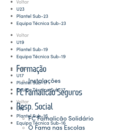
Voltar
U23
Plantel Sub-23
Equipa Técnica Sub-23
Voltar
U19
Plantel Sub-19
Equipa Técnica Sub-19
Formação
Voltar
U17
Instalações
Plantel Sub-17
Equipa Técnica Sub-17
FC Famalicão Seguros
Voltar
Resp. Social
U16
Plantel Sub-16
FC Famalicão Solidário
Equipa Técnica Sub-16
O Fama nas Escolas