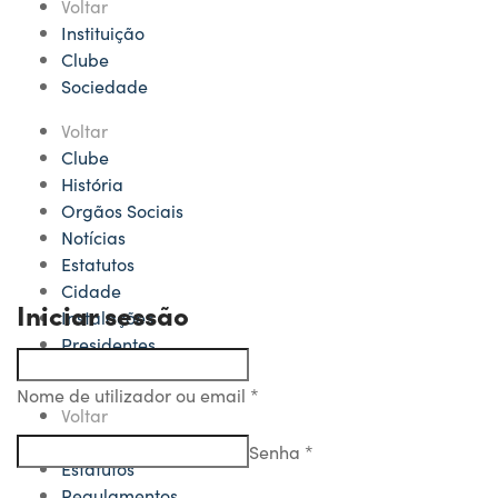
Voltar
Instituição
Clube
Sociedade
Voltar
Clube
História
Orgãos Sociais
Notícias
Estatutos
Cidade
Iniciar sessão
Instalações
Presidentes
Missão
Nome de utilizador ou email
*
Voltar
Sociedade
Senha
*
Estatutos
Regulamentos