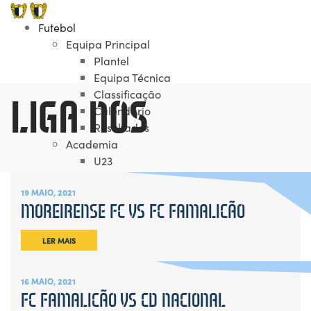
Futebol
Equipa Principal
Plantel
Equipa Técnica
Classificação
LIGA NOS
Calendário
Resultados
Academia
U23
Plantel Sub-23
19 MAIO, 2021
Equipa Técnica Sub-23
MOREIRENSE FC VS FC FAMALICÃO
U19
Plantel Sub-19
LER MAIS
Equipa Técnica Sub-19
U17
Plantel Sub-17
16 MAIO, 2021
Equipa Técnica Sub-17
FC FAMALICÃO VS CD NACIONAL
U16