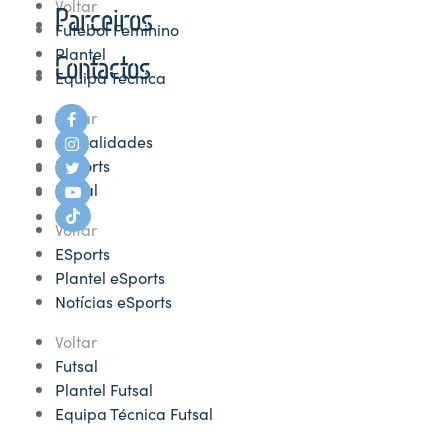
Voltar
Parceiros
Futebol Feminino
Plantel
Contactos
Equipa Técnica
Voltar
Modalidades
ESports
Futsal
Voltar
ESports
Plantel eSports
Notícias eSports
Voltar
Futsal
Plantel Futsal
Equipa Técnica Futsal