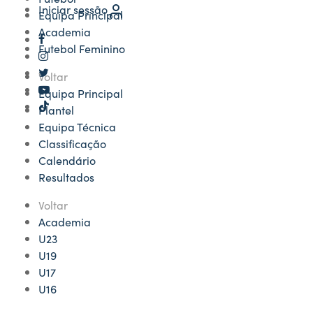
Iniciar sessão
Equipa Principal
Academia
Futebol Feminino
Voltar
Equipa Principal
Plantel
Equipa Técnica
Classificação
Calendário
Resultados
Voltar
Academia
U23
U19
U17
U16