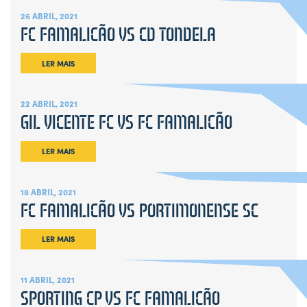
Cidade
26 ABRIL, 2021
Instalações
FC FAMALICÃO VS CD TONDELA
Presidentes
Missão
LER MAIS
Sociedade
Estatutos
Regulamentos
22 ABRIL, 2021
GIL VICENTE FC VS FC FAMALICÃO
Código de conduta
Plano de prevenção de riscos e de
LER MAIS
corrupção e infrações conexas
Governo da Sociedade
Participações Sociais
18 ABRIL, 2021
Conselho de Administração e
FC FAMALICÃO VS PORTIMONENSE SC
Fiscalização
Relatório & Contas
LER MAIS
2021/22
2022/23
11 ABRIL, 2021
2023/24
SPORTING CP VS FC FAMALICÃO
2024/25