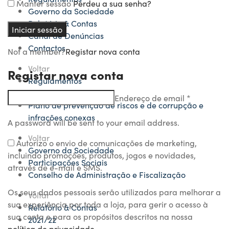
Manter sessão
Perdeu a sua senha?
Governo da Sociedade
Relatório & Contas
Iniciar sessão
Canal de Denúncias
Contactos
Not a member?
Registar nova conta
Voltar
Registar nova conta
Regulamentos
Código de conduta
Endereço de email
*
Plano de prevenção de riscos e de corrupção e
infrações conexas
A password will be sent to your email address.
Voltar
Autorizo o envio de comunicações de marketing,
Governo da Sociedade
incluindo promoções, produtos, jogos e novidades,
Participações Sociais
através de e-mail e SMS.
Conselho de Administração e Fiscalização
Os seus dados pessoais serão utilizados para melhorar a
Voltar
sua experiência por toda a loja, para gerir o acesso à
Relatório & Contas
sua conta e para os propósitos descritos na nossa
2021/22
política de privacidade
.