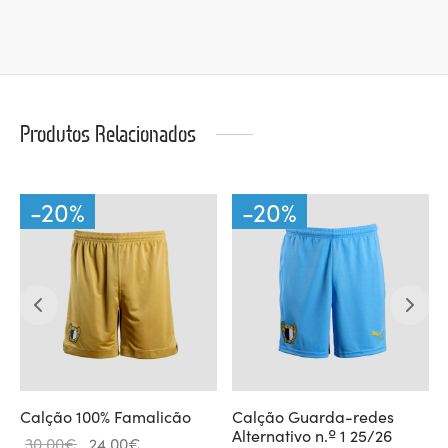
Produtos Relacionados
-
20
%
-
20
%
Calção 100% Famalicão
Calção Guarda-redes
Alternativo n.º 1 25/26
O
O
30.00
€
24.00
€