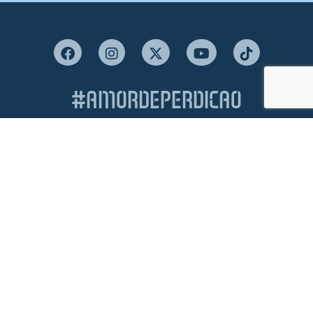
#AMORDEPERDICAO
Como chegar
Contacte-nos
Acreditações
Livro de Reclamações
Canal de Denúncias
Política de Privacidade e Proteção de Dados
Política de Cookies
Termos & Condições
Condições Gerais de Venda