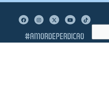
#AMORDEPERDICAO
Como chegar
Contacte-nos
Acreditações
Livro de Reclamações
Canal de Denúncias
Política de Privacidade e Proteção de Dados
Política de Cookies
Termos & Condições
Condições Gerais de Venda