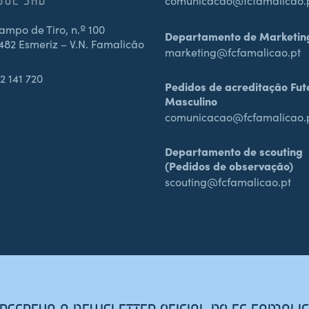
comunicacao@fcfamalicao.
mpo de Tiro, n.º 100
Departamento de Marketin
482 Esmeriz – V.N. Famalicão
marketing@fcfamalicao.pt
2 141 720
Pedidos de acreditação Fut
Masculino
comunicacao@fcfamalicao.
Departamento de scouting
(Pedidos de observação)
scouting@fcfamalicao.pt