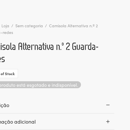
Loja
/
Sem categoria
/
Camisola Alternativa n.º 2
-redes
sola Alternativa n.º 2 Guarda-
es
 of Stock
produto está esgotado e indisponível.
ição
mação adicional