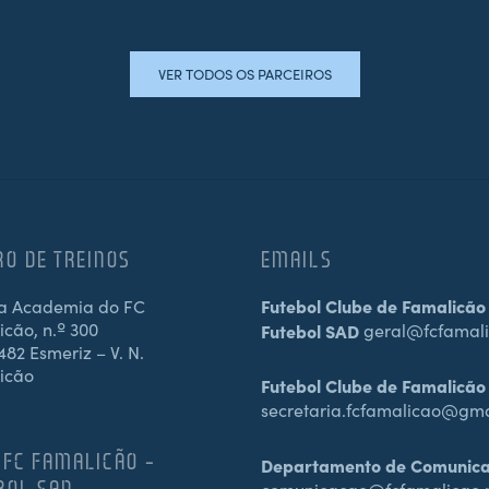
VER TODOS OS PARCEIROS
RO DE TREINOS
EMAILS
a Academia do FC
Futebol Clube de Famalicão
cão, n.º 300
Futebol SAD
geral@fcfamali
82 Esmeriz – V. N.
icão
Futebol Clube de Famalicão
secretaria.fcfamalicao@gm
 FC FAMALICÃO –
Departamento de Comunic
BOL SAD