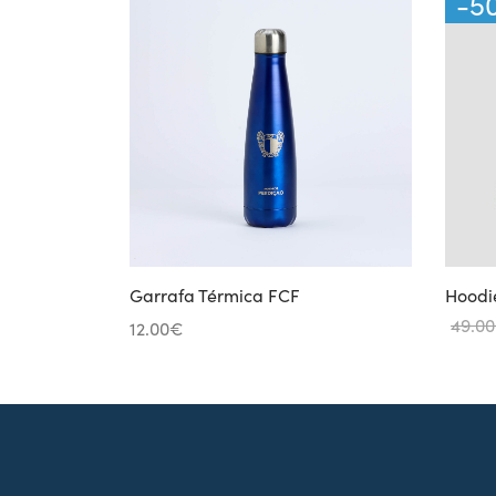
-
5
Garrafa Térmica FCF
Hoodi
49.00
12.00
€