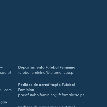
 –
Departamento Futebol Feminino
cao.pt
futebolfeminino@fcfamalicao.pt
Pedidos de acreditação Futebol
Feminino
ail.com
pressfutebolfeminino@fcfamalicao.pt
ação
Pedidos de acreditação Futebol