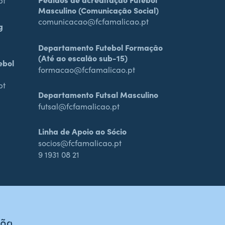
pt
Masculino (Comunicação Social)
comunicacao@fcfamalicao.pt
g
Departamento Futebol Formação
(Até ao escalão sub-15)
ebol
formacao@fcfamalicao.pt
pt
Departamento Futsal Masculino
futsal@fcfamalicao.pt
Linha de Apoio ao Sócio
socios@fcfamalicao.pt
9 1931 08 21