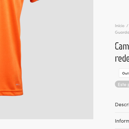
Início
/
Guarda
Cami
red
Out
Este 
Descr
Infor