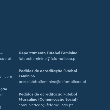
 –
Departamento Futebol Feminino
cao.pt
futebolfeminino@fcfamalicao.pt
Pedidos de acreditação Futebol
Feminino
ail.com
pressfutebolfeminino@fcfamalicao.pt
ação
Pedidos de acreditação Futebol
pt
Masculino (Comunicação Social)
comunicacao@fcfamalicao.pt
g