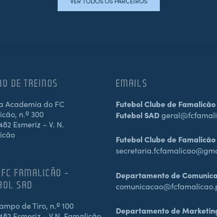
VER TODOS OS PARCEIROS
RO DE TREINOS
EMAILS
a Academia do FC
Futebol Clube de Famalicão
cão, n.º 300
Futebol SAD
geral@fcfamali
82 Esmeriz – V. N.
icão
Futebol Clube de Famalicão
secretaria.fcfamalicao@gm
 FC FAMALICÃO –
Departamento de Comunic
BOL SAD
comunicacao@fcfamalicao.
mpo de Tiro, n.º 100
Departamento de Marketin
482 Esmeriz – V.N. Famalicão