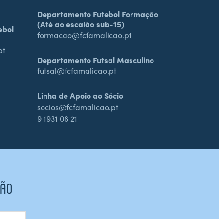
Departamento Futebol Formação
(Até ao escalão sub-15)
ebol
formacao@fcfamalicao.pt
pt
Departamento Futsal Masculino
futsal@fcfamalicao.pt
Linha de Apoio ao Sócio
socios@fcfamalicao.pt
9 1931 08 21
CÃO