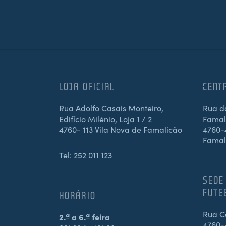
LOJA OFICIAL
CENT
Rua Adolfo Casais Monteiro,
Rua d
Edifício Milénio, Loja 1 / 2
Famali
4760- 113 Vila Nova de Famalicão
4760-4
Famal
Tel:
252 011 123
SEDE
FUTE
HORÁRIO
Rua Ca
2.ª a 6.ª feira
4760-