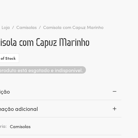
Loja
/
Camisolas
/
Camisola com Capuz Marinho
isola com Capuz Marinho
 of Stock
produto está esgotado e indisponível.
ição
mação adicional
ria:
Camisolas