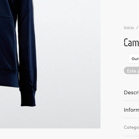
Início
/
Cam
Out
Este 
Descr
Infor
Catego