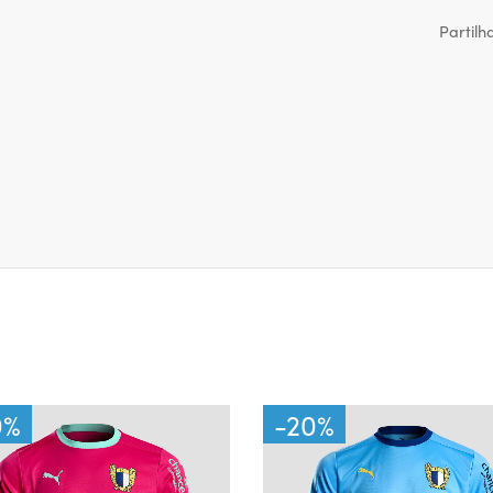
Partilh
0
%
-
20
%