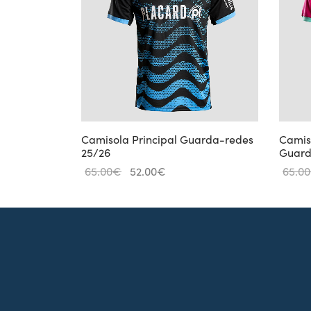
Camisola Principal Guarda-redes
Camiso
25/26
Guard
O
O
65.00
€
52.00
€
65.00
preço
preço
original
atual é:
era:
52.00€.
65.00€.