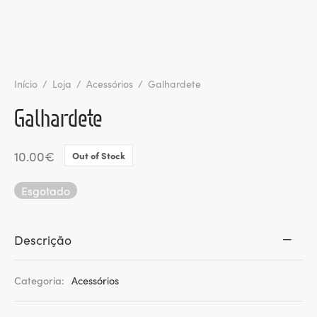
ltados
ade
l de Denúncias
alações
actos
Início
/
Loja
/
Acessórios
/
Galhardete
identes
Galhardete
ão
10.00
€
Out of Stock
Esgotado
Descrição
Categoria:
Acessórios