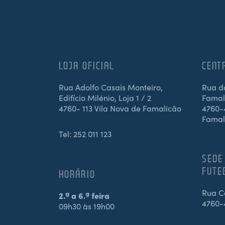
LOJA OFICIAL
CENT
Rua Adolfo Casais Monteiro,
Rua d
Edifício Milénio, Loja 1 / 2
Famali
4760- 113 Vila Nova de Famalicão
4760-4
Famal
Tel:
252 011 123
SEDE
FUTE
HORÁRIO
Rua Ca
2.ª a 6.ª feira
4760-
09h30 às 19h00