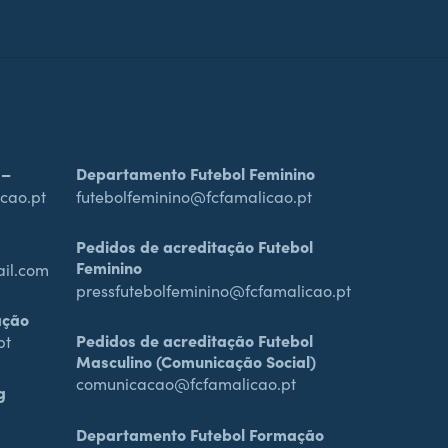
 –
Departamento Futebol Feminino
cao.pt
futebolfeminino@fcfamalicao.pt
Pedidos de acreditação Futebol
Feminino
ail.com
pressfutebolfeminino@fcfamalicao.pt
ação
Pedidos de acreditação Futebol
pt
Masculino (Comunicação Social)
comunicacao@fcfamalicao.pt
g
Departamento Futebol Formação