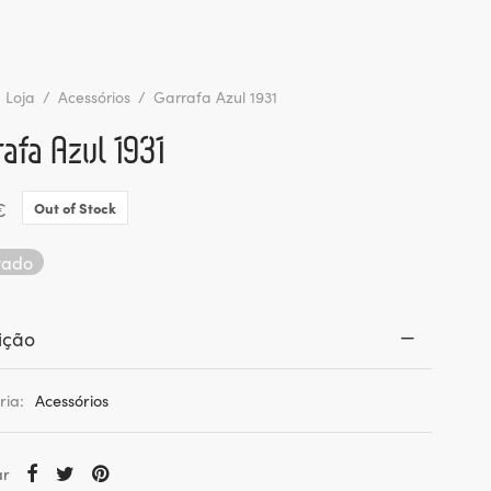
Loja
/
Acessórios
/
Garrafa Azul 1931
afa Azul 1931
€
Out of Stock
tado
ição
ria:
Acessórios
ar