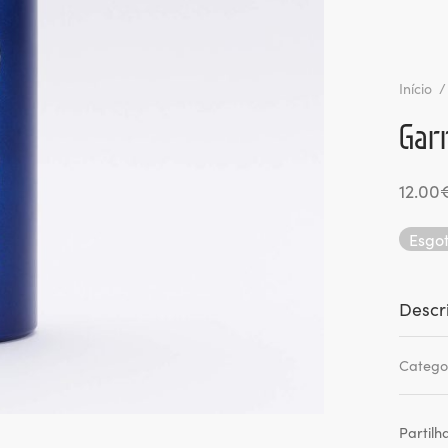
Início
/
Garr
12.00
Esgo
Descr
Catego
Partilh