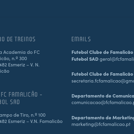
RO DE TREINOS
EMAILS
a Academia do FC
Futebol Clube de Famalicão
cão, n.º 300
Futebol SAD
geral@fcfamali
82 Esmeriz – V. N.
icão
Futebol Clube de Famalicão
secretaria.fcfamalicao@gm
 FC FAMALICÃO –
Departamento de Comunic
BOL SAD
comunicacao@fcfamalicao.
mpo de Tiro, n.º 100
Departamento de Marketin
482 Esmeriz – V.N. Famalicão
marketing@fcfamalicao.pt