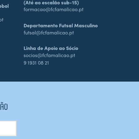
(Até ao escalão sub-15)
ebol
formacao@fcfamalicao.pt
pt
Departamento Futsal Masculino
futsal@fcfamalicao.pt
Linha de Apoio ao Sócio
socios@fcfamalicao.pt
9 1931 08 21
CÃO