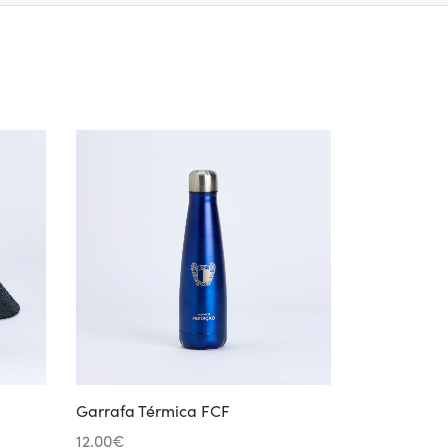
Garrafa Térmica FCF
12.00
€