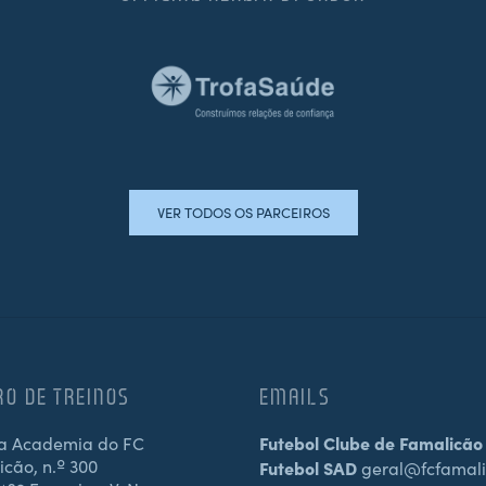
VER TODOS OS PARCEIROS
RO DE TREINOS
EMAILS
a Academia do FC
Futebol Clube de Famalicão
cão, n.º 300
Futebol SAD
geral@fcfamali