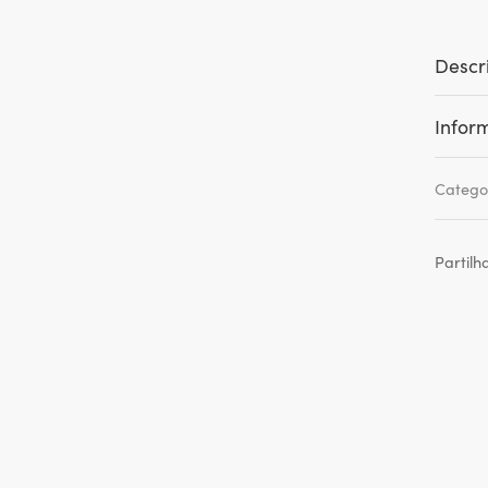
Descr
Infor
Catego
Partilh