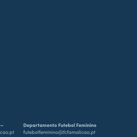
 –
Departamento Futebol Feminino
cao.pt
futebolfeminino@fcfamalicao.pt