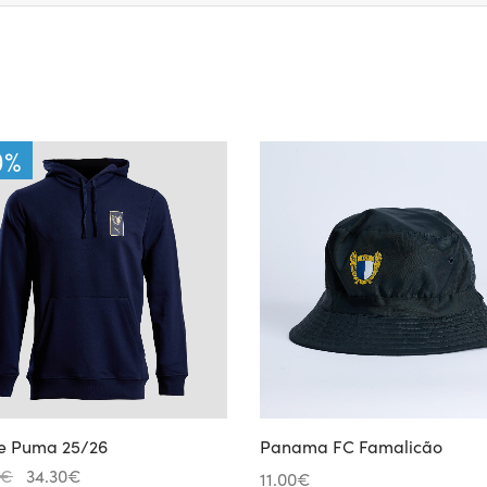
0
%
e Puma 25/26
Panama FC Famalicão
O
O
€
34.30
€
11.00
€