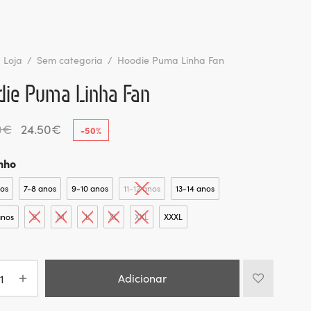
Loja
/
Sem categoria
/
Hoodie Puma Linha Fan
die Puma Linha Fan
O
O
0
€
24.50
€
-
50
%
preço
preço
nho
original
atual é:
era:
24.50€.
os
7-8 anos
9-10 anos
11-12 anos
13-14 anos
49.00€.
anos
S
M
L
XL
XXL
XXXL
Adicionar