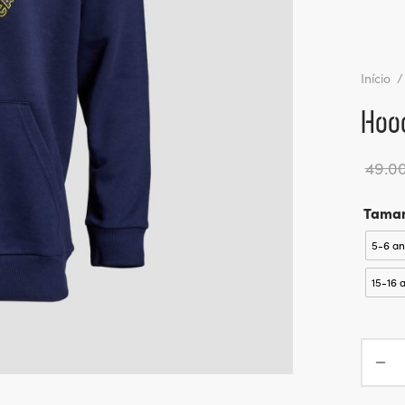
Início
/
Hoo
49.0
Tama
5-6 an
15-16 