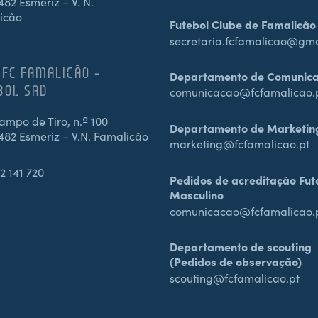
82 Esmeriz – V. N.
icão
Futebol Clube de Famalicão
secretaria.fcfamalicao@gm
 FC FAMALICÃO –
Departamento de Comunic
BOL SAD
comunicacao@fcfamalicao.
mpo de Tiro, n.º 100
Departamento de Marketin
482 Esmeriz – V.N. Famalicão
marketing@fcfamalicao.pt
2 141 720
Pedidos de acreditação Fut
Masculino
comunicacao@fcfamalicao.
Departamento de scouting
(Pedidos de observação)
scouting@fcfamalicao.pt