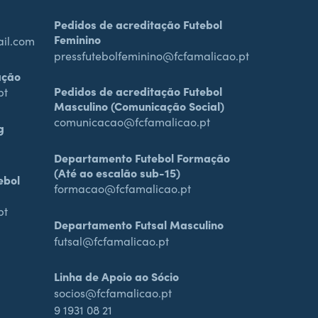
Pedidos de acreditação Futebol
Feminino
ail.com
pressfutebolfeminino@fcfamalicao.pt
ação
Pedidos de acreditação Futebol
pt
Masculino (Comunicação Social)
comunicacao@fcfamalicao.pt
g
Departamento Futebol Formação
(Até ao escalão sub-15)
ebol
formacao@fcfamalicao.pt
pt
Departamento Futsal Masculino
futsal@fcfamalicao.pt
Linha de Apoio ao Sócio
socios@fcfamalicao.pt
9 1931 08 21