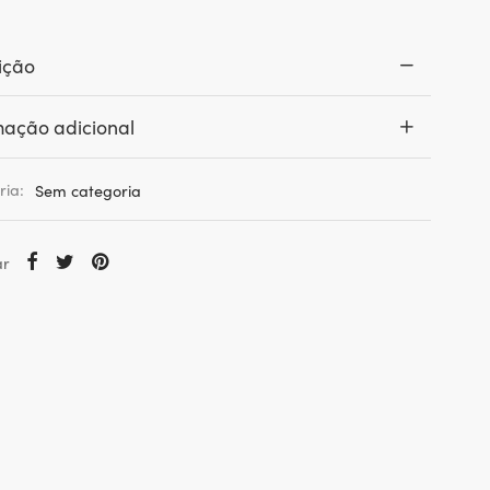
ição
mação adicional
ria:
Sem categoria
ar