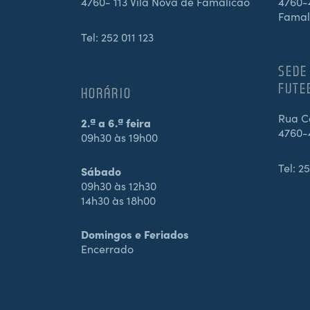
4760- 113 Vila Nova de Famalicão
4760-4
Famal
Tel:
252 011 123
SEDE
FUTE
HORÁRIO
Rua Ca
2.ª a 6.ª feira
4760-
09h30 às 19h00
Tel:
25
Sábado
09h30 às 12h30
14h30 às 18h00
Domingos e Feriados
Encerrado